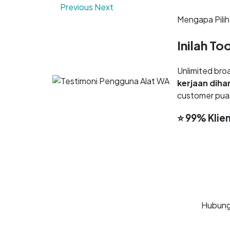
Previous
Next
Mengapa Pilih
Inilah To
Unlimited bro
kerjaan dih
customer puas
⭐ 99% Klie
Coba Gratis 7
Hubungi