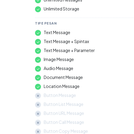
Unlimited Storage
TIPE PESAN
Text Message
Text Message + Spintax
Text Message + Parameter
Image Message
Audio Message
Document Message
Location Message
Button Message
Button List Message
Button URL Message
Button Call Message
Button Copy Message