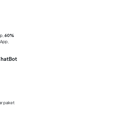
up,
60%
sApp,
ChatBot
ar paket