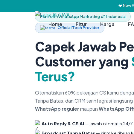
❤️ New 
Platform WhatsApp Marketing #1 Indonesia
Home
Fitur
Harga
F
Official Tech Provider
Capek Jawab Pe
Customer yang
Terus?
Otomatiskan 60% pekerjaan CS kamu dengan
Tanpa Batas, dan CRM terintegrasi langsung 
WhatsApp reguler
maupun
WhatsApp Offic
Auto Reply & CS AI
— jawab otomatis 24/7
Broadcast Tanpa Batas
— kirim ke ribuan 