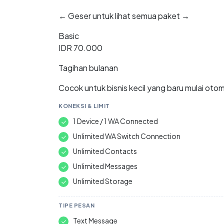
← Geser untuk lihat semua paket →
Basic
IDR 70.000
Tagihan bulanan
Cocok untuk bisnis kecil yang baru mulai oto
KONEKSI & LIMIT
1 Device / 1 WA Connected
Unlimited WA Switch Connection
Unlimited Contacts
Unlimited Messages
Unlimited Storage
TIPE PESAN
Text Message