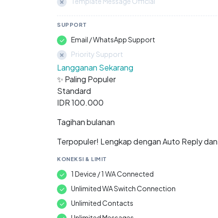
Template Message Official
SUPPORT
Email / WhatsApp Support
Priority Support
Langganan Sekarang
✨ Paling Populer
Standard
IDR 100.000
Tagihan bulanan
Terpopuler! Lengkap dengan Auto Reply dan 
KONEKSI & LIMIT
1 Device / 1 WA Connected
Unlimited WA Switch Connection
Unlimited Contacts
Unlimited Messages