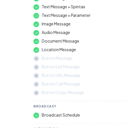
Text Message + Spintax
Text Message + Parameter
Image Message
Audio Message
Document Message
Location Message
Button Message
Button List Message
Button URL Message
Button Call Message
Button Copy Message
BROADCAST
Broadcast Schedule