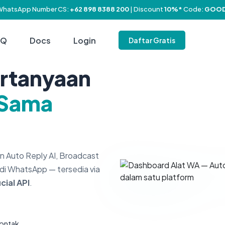
WhatsApp Number CS:
+62 898 8388 200
| Discount
10%*
Code:
GOOD
AQ
Docs
Login
Daftar Gratis
rtanyaan
Sama
 Auto Reply AI, Broadcast
di WhatsApp — tersedia via
ial API
.
kontak