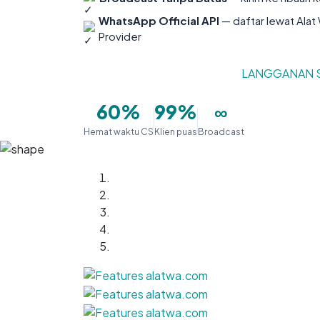
WhatsApp Official API
— daftar lewat Ala
Provider
COBA GRATIS
7 HARI
LANGGANAN 
60%
99%
∞
Hemat waktu CS
Klien puas
Broadcast