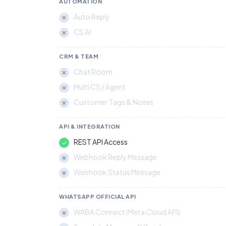
AUTOMATION
Auto Reply
CS AI
CRM & TEAM
Chat Room
Multi CS / Agent
Customer Tags & Notes
API & INTEGRATION
REST API Access
Webhook Reply Message
Webhook Status Message
WHATSAPP OFFICIAL API
WABA Connect (Meta Cloud API)