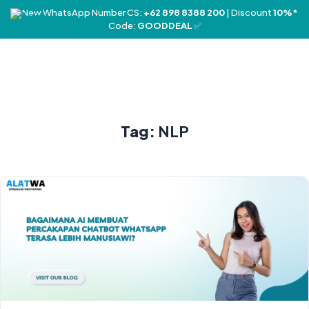
❤️ New WhatsApp Number CS:
+62 898 8388 200
| Discount
10%*
Code:
GOODDEAL
✅
Tag:
NLP