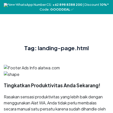
❤️ New WhatsApp Number CS:
+62 898 8388 200
| Discount
10%*
Code:
GOODDEAL
✅
Tag:
landing-page.html
Tingkatkan Produktivitas Anda Sekarang!
Rasakan sensasi produktivitas yang lebih baik dengan
menggunakan Alat WA, Anda tidak perlu membalas
secara manual satu persatu karena sudah dihandle oleh