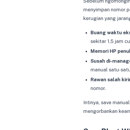
Sebelum ngomongin s
menyimpan nomor pel
kerugian yang jarang
Buang waktu ek
sekitar 1,5 jam 
Memori HP penu
Susah di-manag
manual satu-satu
Rawan salah kir
nomor.
Intinya, save manual
mengorbankan keam