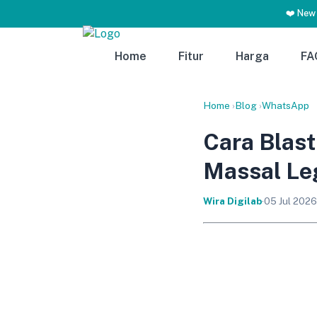
❤️ New
Home
Fitur
Harga
FA
Home
›
Blog
›
WhatsApp
Cara Blas
Massal Le
Wira Digilab
·
05 Jul 2026