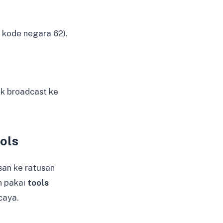
 kode negara 62).
k broadcast ke
ols
san ke ratusan
h pakai
tools
caya.