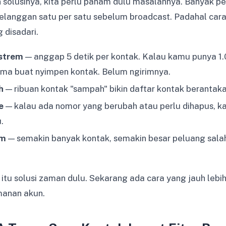
olusinya, kita perlu paham dulu masalahnya. Banyak pel
anggan satu per satu sebelum broadcast. Padahal cara 
 disadari.
strem
— anggap 5 detik per kontak. Kalau kamu punya 1.
cuma buat nyimpen kontak. Belum ngirimnya.
h
— ribuan kontak "sampah" bikin daftar kontak berantaka
e
— kalau ada nomor yang berubah atau perlu dihapus, k
.
im
— semakin banyak kontak, semakin besar peluang salah 
 itu solusi zaman dulu. Sekarang ada cara yang jauh lebih
anan akun.