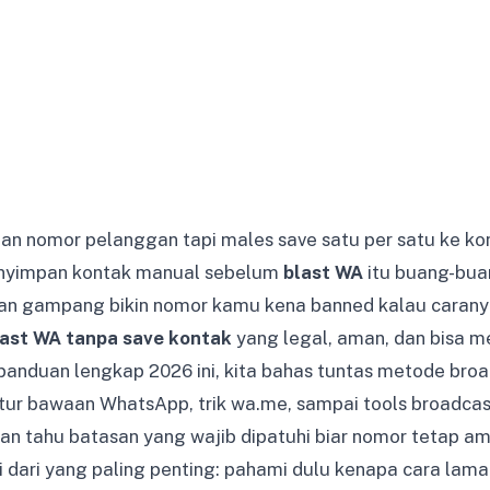
an nomor pelanggan tapi males save satu per satu ke 
enyimpan kontak manual sebelum
blast WA
itu buang-buan
an gampang bikin nomor kamu kena banned kalau caranya
last WA tanpa save kontak
yang legal, aman, dan bisa m
 panduan lengkap 2026 ini, kita bahas tuntas metode bro
fitur bawaan WhatsApp, trik wa.me, sampai tools broadcas
kan tahu batasan yang wajib dipatuhi biar nomor tetap a
i dari yang paling penting: pahami dulu kenapa cara lama i