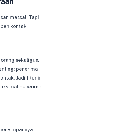
waan
san massal. Tapi
impen kontak.
 orang sekaligus,
enting: penerima
tak. Jadi fitur ini
Maksimal penerima
a menyimpannya