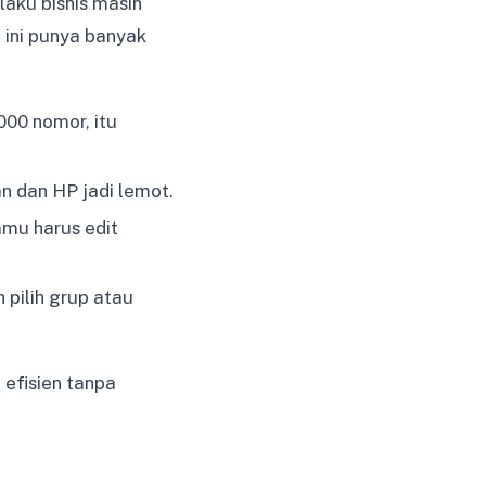
aku bisnis masih
ini punya banyak
000 nomor, itu
n dan HP jadi lemot.
amu harus edit
pilih grup atau
 efisien tanpa