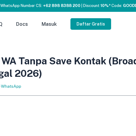
 WhatsApp Number CS:
+62 898 8388 200
| Discount
10%*
Code:
GOOD
Q
Docs
Masuk
Daftar Gratis
t WA Tanpa Save Kontak (Broa
gal 2026)
·
WhatsApp