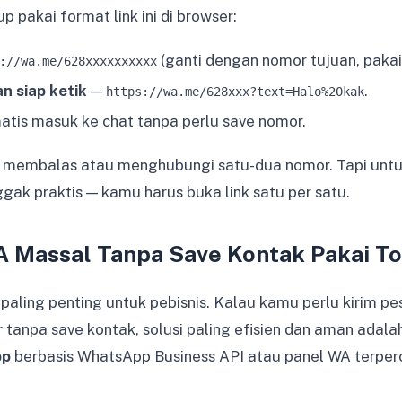
p pakai format link ini di browser:
(ganti dengan nomor tujuan, pakai
://wa.me/628xxxxxxxxxx
 siap ketik
—
.
https://wa.me/628xxx?text=Halo%20kak
tis masuk ke chat tanpa perlu save nomor.
k membalas atau menghubungi satu-dua nomor. Tapi untu
ggak praktis — kamu harus buka link satu per satu.
A Massal Tanpa Save Kontak Pakai To
 paling penting untuk pebisnis. Kalau kamu perlu kirim pe
 tanpa save kontak, solusi paling efisien dan aman adala
pp
berbasis WhatsApp Business API atau panel WA terper