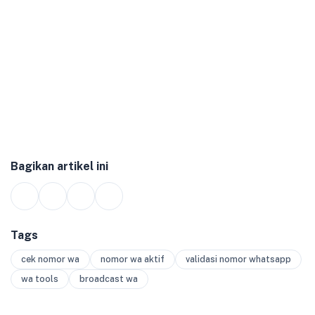
Bagikan artikel ini
Tags
cek nomor wa
nomor wa aktif
validasi nomor whatsapp
wa tools
broadcast wa