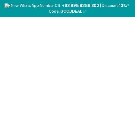
❤️ New WhatsApp Number CS:
+62 898 8388 200
| Discount
10%*
Code:
GOODDEAL
✅