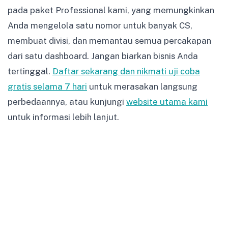
pada paket Professional kami, yang memungkinkan
Anda mengelola satu nomor untuk banyak CS,
membuat divisi, dan memantau semua percakapan
dari satu dashboard. Jangan biarkan bisnis Anda
tertinggal.
Daftar sekarang dan nikmati uji coba
gratis selama 7 hari
untuk merasakan langsung
perbedaannya, atau kunjungi
website utama kami
untuk informasi lebih lanjut.