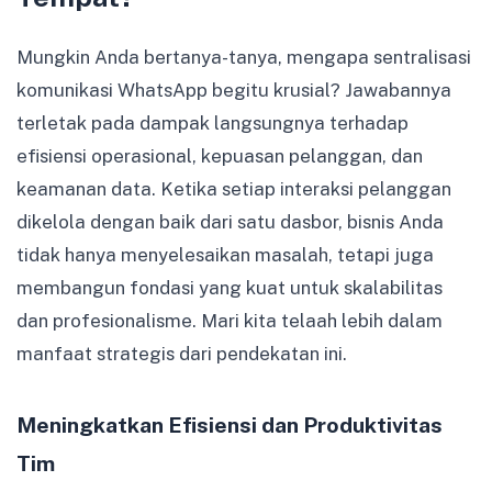
Mungkin Anda bertanya-tanya, mengapa sentralisasi
komunikasi WhatsApp begitu krusial? Jawabannya
terletak pada dampak langsungnya terhadap
efisiensi operasional, kepuasan pelanggan, dan
keamanan data. Ketika setiap interaksi pelanggan
dikelola dengan baik dari satu dasbor, bisnis Anda
tidak hanya menyelesaikan masalah, tetapi juga
membangun fondasi yang kuat untuk skalabilitas
dan profesionalisme. Mari kita telaah lebih dalam
manfaat strategis dari pendekatan ini.
Meningkatkan Efisiensi dan Produktivitas
Tim