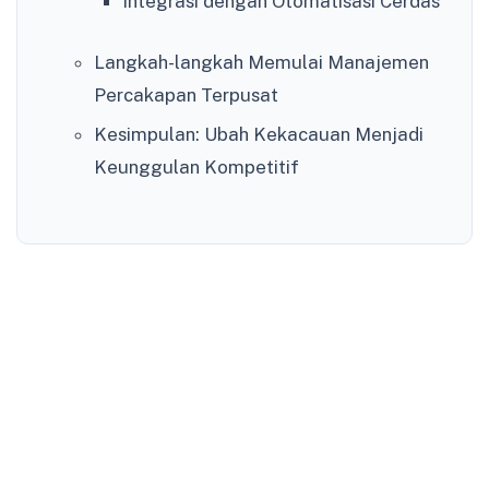
Integrasi dengan Otomatisasi Cerdas
Langkah-langkah Memulai Manajemen
Percakapan Terpusat
Kesimpulan: Ubah Kekacauan Menjadi
Keunggulan Kompetitif