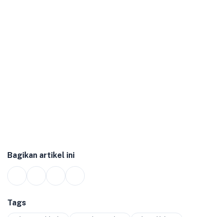
Bagikan artikel ini
Tags