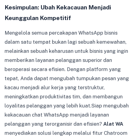
Kesimpulan: Ubah Kekacauan Menjadi
Keunggulan Kompetitif
Mengelola semua percakapan WhatsApp bisnis
dalam satu tempat bukan lagi sebuah kemewahan,
melainkan sebuah keharusan untuk bisnis yang ingin
memberikan layanan pelanggan superior dan
beroperasi secara efisien. Dengan platform yang
tepat, Anda dapat mengubah tumpukan pesan yang
kacau menjadi alur kerja yang terstruktur,
meningkatkan produktivitas tim, dan membangun
loyalitas pelanggan yang lebih kuat.Siap mengubah
kekacauan chat WhatsApp menjadi layanan
pelanggan yang terorganisir dan efisien?
Alat WA
menyediakan solusi lengkap melalui fitur Chatroom