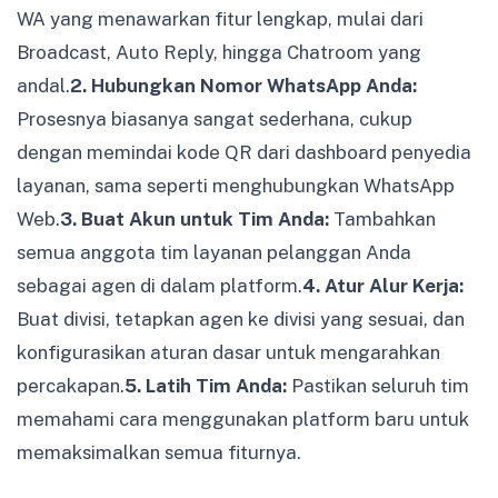
WA yang menawarkan fitur lengkap, mulai dari
Broadcast, Auto Reply, hingga Chatroom yang
andal.
2. Hubungkan Nomor WhatsApp Anda:
Prosesnya biasanya sangat sederhana, cukup
dengan memindai kode QR dari dashboard penyedia
layanan, sama seperti menghubungkan WhatsApp
Web.
3. Buat Akun untuk Tim Anda:
Tambahkan
semua anggota tim layanan pelanggan Anda
sebagai agen di dalam platform.
4. Atur Alur Kerja:
Buat divisi, tetapkan agen ke divisi yang sesuai, dan
konfigurasikan aturan dasar untuk mengarahkan
percakapan.
5. Latih Tim Anda:
Pastikan seluruh tim
memahami cara menggunakan platform baru untuk
memaksimalkan semua fiturnya.