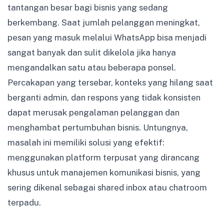
tantangan besar bagi bisnis yang sedang
berkembang. Saat jumlah pelanggan meningkat,
pesan yang masuk melalui WhatsApp bisa menjadi
sangat banyak dan sulit dikelola jika hanya
mengandalkan satu atau beberapa ponsel.
Percakapan yang tersebar, konteks yang hilang saat
berganti admin, dan respons yang tidak konsisten
dapat merusak pengalaman pelanggan dan
menghambat pertumbuhan bisnis. Untungnya,
masalah ini memiliki solusi yang efektif:
menggunakan platform terpusat yang dirancang
khusus untuk manajemen komunikasi bisnis, yang
sering dikenal sebagai shared inbox atau chatroom
terpadu.