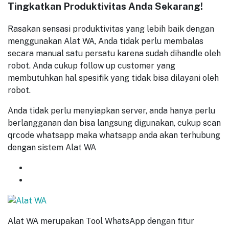
Tingkatkan Produktivitas Anda Sekarang!
Rasakan sensasi produktivitas yang lebih baik dengan
menggunakan Alat WA, Anda tidak perlu membalas
secara manual satu persatu karena sudah dihandle oleh
robot. Anda cukup follow up customer yang
membutuhkan hal spesifik yang tidak bisa dilayani oleh
robot.
Anda tidak perlu menyiapkan server, anda hanya perlu
berlangganan dan bisa langsung digunakan, cukup scan
qrcode whatsapp maka whatsapp anda akan terhubung
dengan sistem Alat WA
GET
7 DAYS
FREE TRIAL
START NOW
Alat WA merupakan Tool WhatsApp dengan fitur