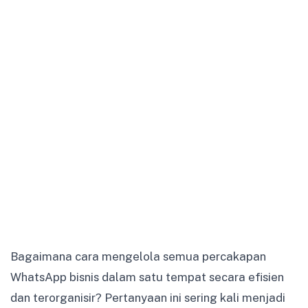
Bagaimana cara mengelola semua percakapan
WhatsApp bisnis dalam satu tempat secara efisien
dan terorganisir? Pertanyaan ini sering kali menjadi