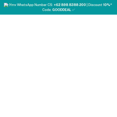
❤️ New WhatsApp Number CS:
+62 898 8388 200
| Discount
10%*
Code:
GOODDEAL
✅