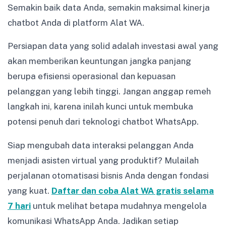
Semakin baik data Anda, semakin maksimal kinerja
chatbot Anda di platform Alat WA.
Persiapan data yang solid adalah investasi awal yang
akan memberikan keuntungan jangka panjang
berupa efisiensi operasional dan kepuasan
pelanggan yang lebih tinggi. Jangan anggap remeh
langkah ini, karena inilah kunci untuk membuka
potensi penuh dari teknologi chatbot WhatsApp.
Siap mengubah data interaksi pelanggan Anda
menjadi asisten virtual yang produktif? Mulailah
perjalanan otomatisasi bisnis Anda dengan fondasi
yang kuat.
Daftar dan coba Alat WA gratis selama
7 hari
untuk melihat betapa mudahnya mengelola
komunikasi WhatsApp Anda. Jadikan setiap