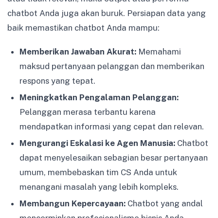
chatbot Anda juga akan buruk. Persiapan data yang
baik memastikan chatbot Anda mampu:
Memberikan Jawaban Akurat:
Memahami
maksud pertanyaan pelanggan dan memberikan
respons yang tepat.
Meningkatkan Pengalaman Pelanggan:
Pelanggan merasa terbantu karena
mendapatkan informasi yang cepat dan relevan.
Mengurangi Eskalasi ke Agen Manusia:
Chatbot
dapat menyelesaikan sebagian besar pertanyaan
umum, membebaskan tim CS Anda untuk
menangani masalah yang lebih kompleks.
Membangun Kepercayaan:
Chatbot yang andal
mencerminkan profesionalisme bisnis Anda.