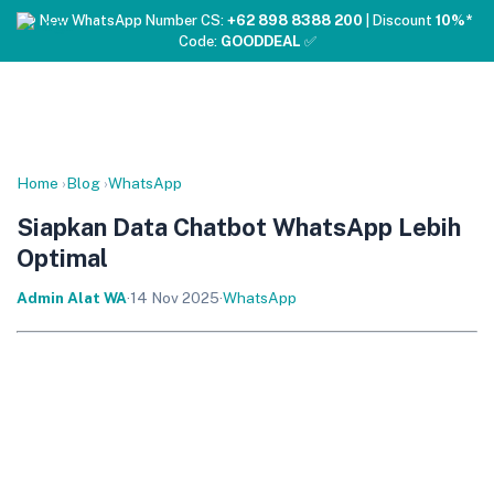
❤️ New WhatsApp Number CS:
+62 898 8388 200
| Discount
10%*
Code:
GOODDEAL
✅
Home
›
Blog
›
WhatsApp
Siapkan Data Chatbot WhatsApp Lebih
Optimal
Admin Alat WA
·
14 Nov 2025
·
WhatsApp