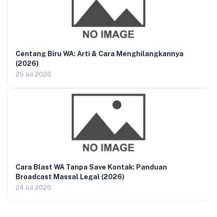
Centang Biru WA: Arti & Cara Menghilangkannya
(2026)
25 Jul 2026
Cara Blast WA Tanpa Save Kontak: Panduan
Broadcast Massal Legal (2026)
24 Jul 2026