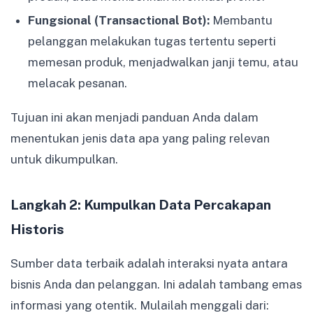
Fungsional (Transactional Bot):
Membantu
pelanggan melakukan tugas tertentu seperti
memesan produk, menjadwalkan janji temu, atau
melacak pesanan.
Tujuan ini akan menjadi panduan Anda dalam
menentukan jenis data apa yang paling relevan
untuk dikumpulkan.
Langkah 2: Kumpulkan Data Percakapan
Historis
Sumber data terbaik adalah interaksi nyata antara
bisnis Anda dan pelanggan. Ini adalah tambang emas
informasi yang otentik. Mulailah menggali dari: