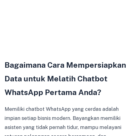
Bagaimana Cara Mempersiapkan
Data untuk Melatih Chatbot
WhatsApp Pertama Anda?
Memiliki chatbot WhatsApp yang cerdas adalah
impian setiap bisnis modern. Bayangkan memiliki
asisten yang tidak pernah tidur, mampu melayani