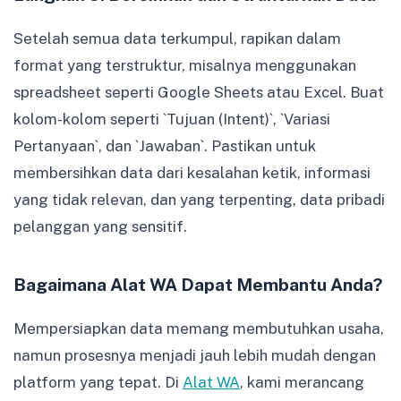
Setelah semua data terkumpul, rapikan dalam
format yang terstruktur, misalnya menggunakan
spreadsheet seperti Google Sheets atau Excel. Buat
kolom-kolom seperti `Tujuan (Intent)`, `Variasi
Pertanyaan`, dan `Jawaban`. Pastikan untuk
membersihkan data dari kesalahan ketik, informasi
yang tidak relevan, dan yang terpenting, data pribadi
pelanggan yang sensitif.
Bagaimana Alat WA Dapat Membantu Anda?
Mempersiapkan data memang membutuhkan usaha,
namun prosesnya menjadi jauh lebih mudah dengan
platform yang tepat. Di
Alat WA
, kami merancang