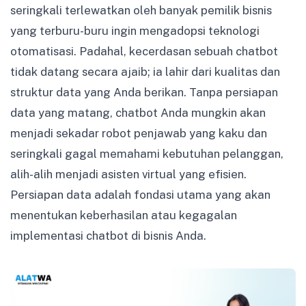
seringkali terlewatkan oleh banyak pemilik bisnis
yang terburu-buru ingin mengadopsi teknologi
otomatisasi. Padahal, kecerdasan sebuah chatbot
tidak datang secara ajaib; ia lahir dari kualitas dan
struktur data yang Anda berikan. Tanpa persiapan
data yang matang, chatbot Anda mungkin akan
menjadi sekadar robot penjawab yang kaku dan
seringkali gagal memahami kebutuhan pelanggan,
alih-alih menjadi asisten virtual yang efisien.
Persiapan data adalah fondasi utama yang akan
menentukan keberhasilan atau kegagalan
implementasi chatbot di bisnis Anda.