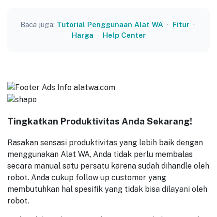
Baca juga:
Tutorial Penggunaan Alat WA
·
Fitur
·
Harga
·
Help Center
Tingkatkan Produktivitas Anda Sekarang!
Rasakan sensasi produktivitas yang lebih baik dengan
menggunakan Alat WA, Anda tidak perlu membalas
secara manual satu persatu karena sudah dihandle oleh
robot. Anda cukup follow up customer yang
membutuhkan hal spesifik yang tidak bisa dilayani oleh
robot.