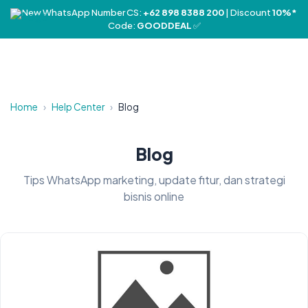
❤️ New WhatsApp Number CS:
+62 898 8388 200
| Discount
10%*
Code:
GOODDEAL
✅
Home
›
Help Center
›
Blog
Blog
Tips WhatsApp marketing, update fitur, dan strategi
bisnis online