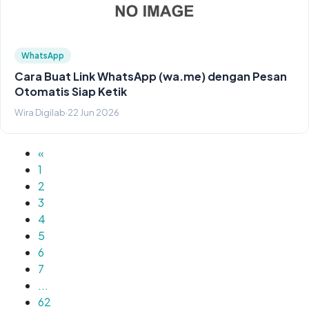
WhatsApp
Cara Buat Link WhatsApp (wa.me) dengan Pesan
Otomatis Siap Ketik
Wira Digilab
·
22 Jun 2026
«
1
2
3
4
5
6
7
...
62