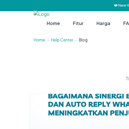
❤️ New 
Home
Fitur
Harga
F
Home
›
Help Center
›
Blog
T