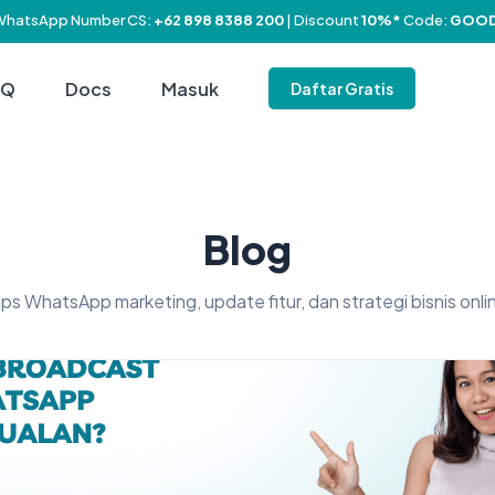
WhatsApp Number CS:
+62 898 8388 200
| Discount
10%*
Code:
GOOD
AQ
Docs
Masuk
Daftar Gratis
Blog
ips WhatsApp marketing, update fitur, dan strategi bisnis onli