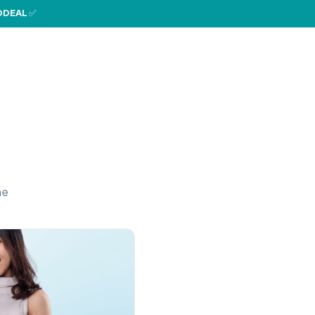
DEAL
✅
ne