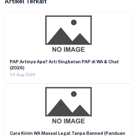
Artikel Terkait
PAP Artinya Apa? Arti Singkatan PAP di WA & Chat
(2026)
04 Aug 2026
Cara Kirim WA Massal Legal Tanpa Banned (Panduan