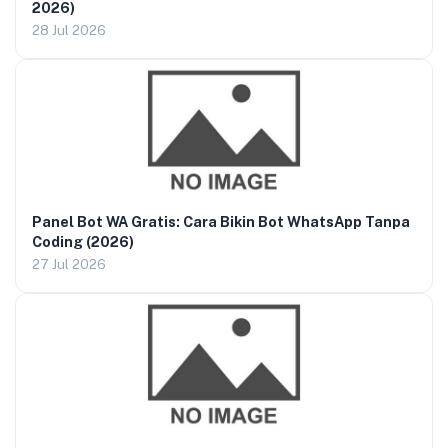
2026)
28 Jul 2026
Panel Bot WA Gratis: Cara Bikin Bot WhatsApp Tanpa
Coding (2026)
27 Jul 2026