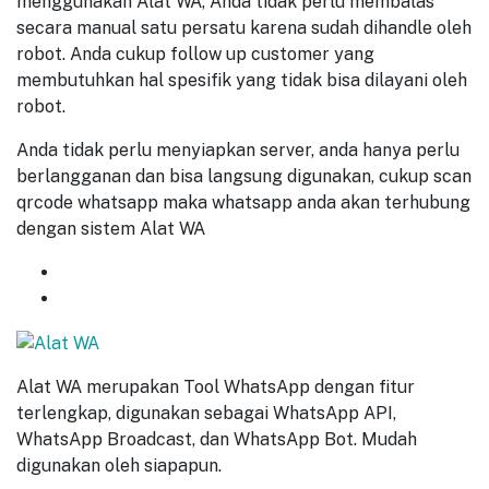
menggunakan Alat WA, Anda tidak perlu membalas
secara manual satu persatu karena sudah dihandle oleh
robot. Anda cukup follow up customer yang
membutuhkan hal spesifik yang tidak bisa dilayani oleh
robot.
Anda tidak perlu menyiapkan server, anda hanya perlu
berlangganan dan bisa langsung digunakan, cukup scan
qrcode whatsapp maka whatsapp anda akan terhubung
dengan sistem Alat WA
GET
7 DAYS
FREE TRIAL
START NOW
Alat WA merupakan Tool WhatsApp dengan fitur
terlengkap, digunakan sebagai WhatsApp API,
WhatsApp Broadcast, dan WhatsApp Bot. Mudah
digunakan oleh siapapun.