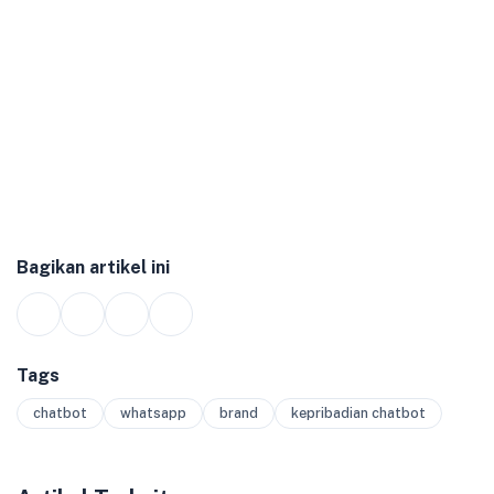
Bagikan artikel ini
Tags
chatbot
whatsapp
brand
kepribadian chatbot