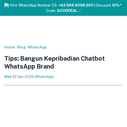
❤️ New WhatsApp Number CS:
+62 898 8388 200
| Discount
10%*
Code:
GOODDEAL
✅
Home
›
Blog
›
WhatsApp
Tips: Bangun Kepribadian Chatbot
WhatsApp Brand
Vivi
·
22 Jan 2026
·
WhatsApp