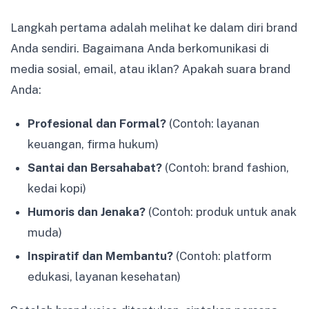
Langkah pertama adalah melihat ke dalam diri brand
Anda sendiri. Bagaimana Anda berkomunikasi di
media sosial, email, atau iklan? Apakah suara brand
Anda:
Profesional dan Formal?
(Contoh: layanan
keuangan, firma hukum)
Santai dan Bersahabat?
(Contoh: brand fashion,
kedai kopi)
Humoris dan Jenaka?
(Contoh: produk untuk anak
muda)
Inspiratif dan Membantu?
(Contoh: platform
edukasi, layanan kesehatan)