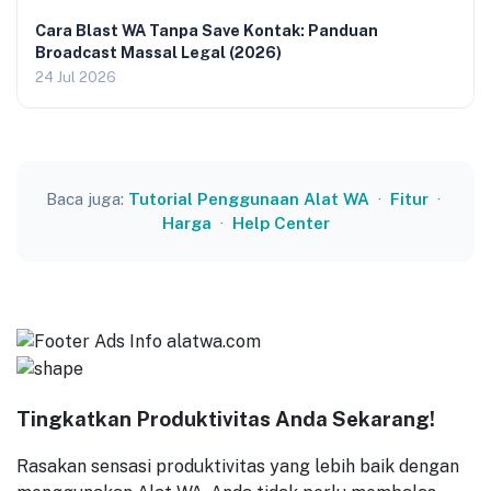
Cara Blast WA Tanpa Save Kontak: Panduan
Broadcast Massal Legal (2026)
24 Jul 2026
Baca juga:
Tutorial Penggunaan Alat WA
·
Fitur
·
Harga
·
Help Center
Tingkatkan Produktivitas Anda Sekarang!
Rasakan sensasi produktivitas yang lebih baik dengan