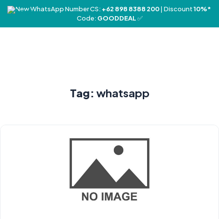
❤️ New WhatsApp Number CS:
+62 898 8388 200
| Discount
10%*
Code:
GOODDEAL
✅
Tag:
whatsapp