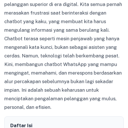
pelanggan superior di era digital. Kita semua pernah
merasakan frustrasi saat berinteraksi dengan
chatbot yang kaku, yang membuat kita harus
mengulang informasi yang sama berulang kali.
Chatbot terasa seperti mesin penjawab yang hanya
mengenali kata kunci, bukan sebagai asisten yang
cerdas. Namun, teknologi telah berkembang pesat.
Kini, membangun chatbot WhatsApp yang mampu
mengingat, memahami, dan merespons berdasarkan
alur percakapan sebelumnya bukan lagi sekadar
impian. Ini adalah sebuah keharusan untuk
menciptakan pengalaman pelanggan yang mulus,
personal, dan efisien.
Daftar Isi