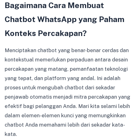
Bagaimana Cara Membuat
Chatbot WhatsApp yang Paham
Konteks Percakapan?
Menciptakan chatbot yang benar-benar cerdas dan
kontekstual memerlukan perpaduan antara desain
percakapan yang matang, pemanfaatan teknologi
yang tepat, dan platform yang andal. Ini adalah
proses untuk mengubah chatbot dari sekadar
penjawab otomatis menjadi mitra percakapan yang
efektif bagi pelanggan Anda. Mari kita selami lebih
dalam elemen-elemen kunci yang memungkinkan
chatbot Anda memahami lebih dari sekadar kata-
kata.