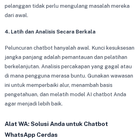
pelanggan tidak perlu mengulang masalah mereka
dari awal.
4. Latih dan Analisis Secara Berkala
Peluncuran chatbot hanyalah awal. Kunci kesuksesan
jangka panjang adalah pemantauan dan pelatihan
berkelanjutan. Analisis percakapan yang gagal atau
di mana pengguna merasa buntu. Gunakan wawasan
ini untuk memperbaiki alur, menambah basis
pengetahuan, dan melatih model AI chatbot Anda
agar menjadi lebih baik.
Alat WA: Solusi Anda untuk Chatbot
WhatsApp Cerdas