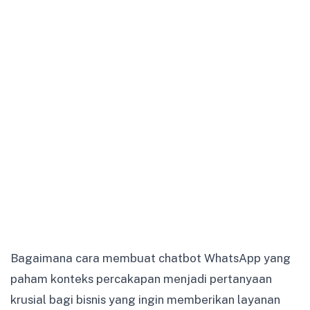
Bagaimana cara membuat chatbot WhatsApp yang
paham konteks percakapan menjadi pertanyaan
krusial bagi bisnis yang ingin memberikan layanan