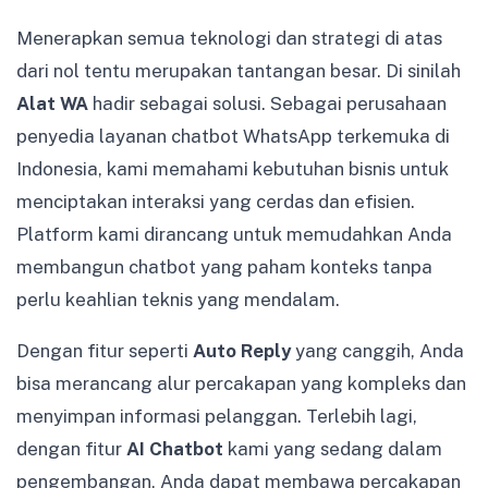
Menerapkan semua teknologi dan strategi di atas
dari nol tentu merupakan tantangan besar. Di sinilah
Alat WA
hadir sebagai solusi. Sebagai perusahaan
penyedia layanan chatbot WhatsApp terkemuka di
Indonesia, kami memahami kebutuhan bisnis untuk
menciptakan interaksi yang cerdas dan efisien.
Platform kami dirancang untuk memudahkan Anda
membangun chatbot yang paham konteks tanpa
perlu keahlian teknis yang mendalam.
Dengan fitur seperti
Auto Reply
yang canggih, Anda
bisa merancang alur percakapan yang kompleks dan
menyimpan informasi pelanggan. Terlebih lagi,
dengan fitur
AI Chatbot
kami yang sedang dalam
pengembangan, Anda dapat membawa percakapan