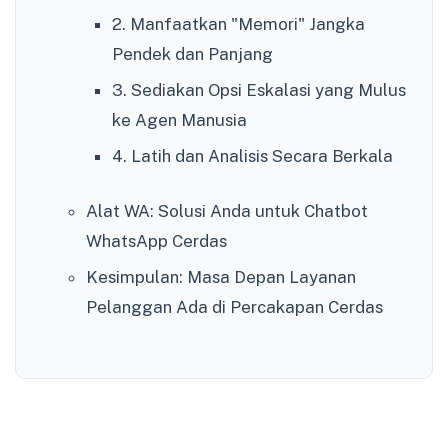
2. Manfaatkan "Memori" Jangka
Pendek dan Panjang
3. Sediakan Opsi Eskalasi yang Mulus
ke Agen Manusia
4. Latih dan Analisis Secara Berkala
Alat WA: Solusi Anda untuk Chatbot
WhatsApp Cerdas
Kesimpulan: Masa Depan Layanan
Pelanggan Ada di Percakapan Cerdas