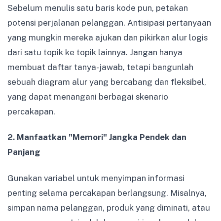
Sebelum menulis satu baris kode pun, petakan
potensi perjalanan pelanggan. Antisipasi pertanyaan
yang mungkin mereka ajukan dan pikirkan alur logis
dari satu topik ke topik lainnya. Jangan hanya
membuat daftar tanya-jawab, tetapi bangunlah
sebuah diagram alur yang bercabang dan fleksibel,
yang dapat menangani berbagai skenario
percakapan.
2. Manfaatkan "Memori" Jangka Pendek dan
Panjang
Gunakan variabel untuk menyimpan informasi
penting selama percakapan berlangsung. Misalnya,
simpan nama pelanggan, produk yang diminati, atau