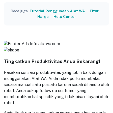
Baca juga:
Tutorial Penggunaan Alat WA
·
Fitur
·
Harga
·
Help Center
Tingkatkan Produktivitas Anda Sekarang!
Rasakan sensasi produktivitas yang lebih baik dengan
menggunakan Alat WA, Anda tidak perlu membalas
secara manual satu persatu karena sudah dihandle oleh
robot. Anda cukup follow up customer yang
membutuhkan hal spesifik yang tidak bisa dilayani oleh
robot.
Anda tidak perlu menyiapkan server, anda hanya perlu