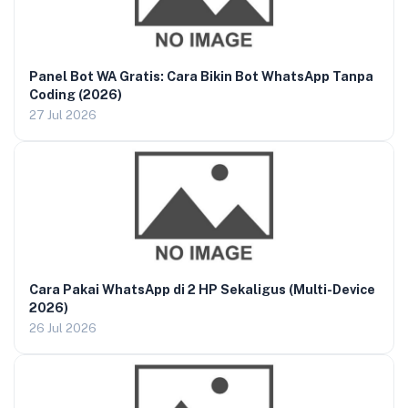
Panel Bot WA Gratis: Cara Bikin Bot WhatsApp Tanpa
Coding (2026)
27 Jul 2026
Cara Pakai WhatsApp di 2 HP Sekaligus (Multi-Device
2026)
26 Jul 2026