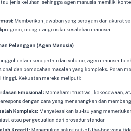
tau jenis keluhan, sehingga agen manusia memiliki kont
rmasi:
Memberikan jawaban yang seragam dan akurat ses
diprogram, mengurangi risiko kesalahan manusia.
nan Pelanggan (Agen Manusia)
unggul dalam kecepatan dan volume, agen manusia tidak
sional dan pemecahan masalah yang kompleks. Peran mer
ai tinggi. Kekuatan mereka meliputi:
rdasan Emosional:
Memahami frustrasi, kekecewaan, a
merespons dengan cara yang menenangkan dan membang
alah Kompleks:
Menyelesaikan isu-isu yang memerlukan 
asi, atau pengecualian dari prosedur standar.
lah Kreatif:
Menemukan solusi out-of-the-box yang tid