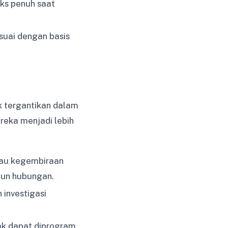
eks penuh saat
uai dengan basis
 tergantikan dalam
eka menjadi lebih
tau kegembiraan
un hubungan.
investigasi
ak dapat diprogram