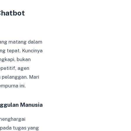
Chatbot
 yang matang dalam
ng tepat. Kuncinya
ngkapi, bukan
petitif, agen
s pelanggan. Mari
mpurna ini.
nggulan Manusia
menghargai
 pada tugas yang