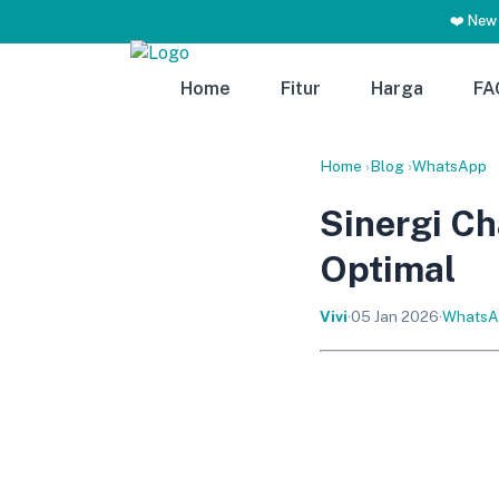
❤️ New
Home
Fitur
Harga
FA
Home
›
Blog
›
WhatsApp
Sinergi C
Optimal
Vivi
·
05 Jan 2026
·
WhatsA