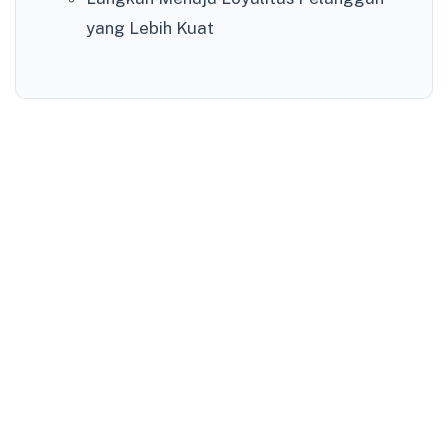
yang Lebih Kuat