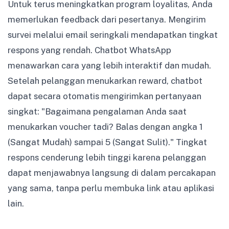
Untuk terus meningkatkan program loyalitas, Anda
memerlukan feedback dari pesertanya. Mengirim
survei melalui email seringkali mendapatkan tingkat
respons yang rendah. Chatbot WhatsApp
menawarkan cara yang lebih interaktif dan mudah.
Setelah pelanggan menukarkan reward, chatbot
dapat secara otomatis mengirimkan pertanyaan
singkat: "Bagaimana pengalaman Anda saat
menukarkan voucher tadi? Balas dengan angka 1
(Sangat Mudah) sampai 5 (Sangat Sulit)." Tingkat
respons cenderung lebih tinggi karena pelanggan
dapat menjawabnya langsung di dalam percakapan
yang sama, tanpa perlu membuka link atau aplikasi
lain.