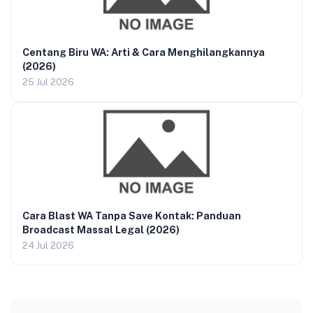
Centang Biru WA: Arti & Cara Menghilangkannya
(2026)
25 Jul 2026
Cara Blast WA Tanpa Save Kontak: Panduan
Broadcast Massal Legal (2026)
24 Jul 2026