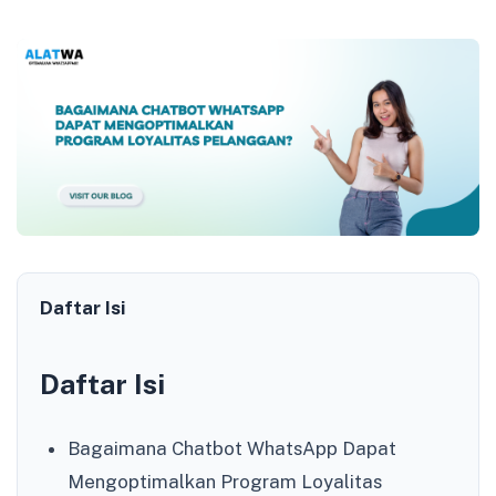
Daftar Isi
Daftar Isi
Bagaimana Chatbot WhatsApp Dapat
Mengoptimalkan Program Loyalitas