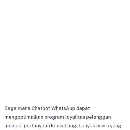
Bagaimana Chatbot WhatsApp dapat
mengoptimalkan program loyalitas pelanggan
menjadi pertanyaan krusial bagi banyak bisnis yang