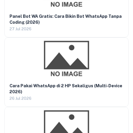
Panel Bot WA Gratis: Cara Bikin Bot WhatsApp Tanpa
Coding (2026)
27 Jul 2026
Cara Pakai WhatsApp di 2 HP Sekaligus (Multi-Device
2026)
26 Jul 2026