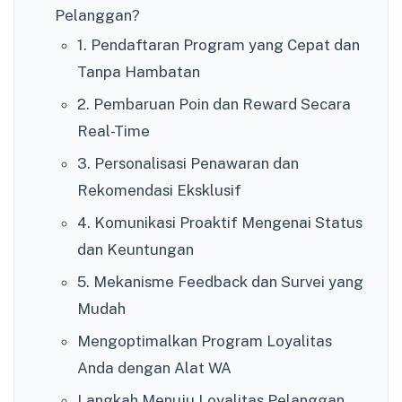
Pelanggan?
1. Pendaftaran Program yang Cepat dan
Tanpa Hambatan
2. Pembaruan Poin dan Reward Secara
Real-Time
3. Personalisasi Penawaran dan
Rekomendasi Eksklusif
4. Komunikasi Proaktif Mengenai Status
dan Keuntungan
5. Mekanisme Feedback dan Survei yang
Mudah
Mengoptimalkan Program Loyalitas
Anda dengan Alat WA
Langkah Menuju Loyalitas Pelanggan