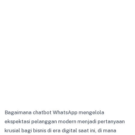
Bagaimana chatbot WhatsApp mengelola
ekspektasi pelanggan modern menjadi pertanyaan
krusial bagi bisnis di era digital saat ini, di mana