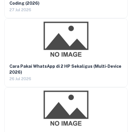
Coding (2026)
27 Jul 2026
Cara Pakai WhatsApp di 2 HP Sekaligus (Multi-Device
2026)
26 Jul 2026