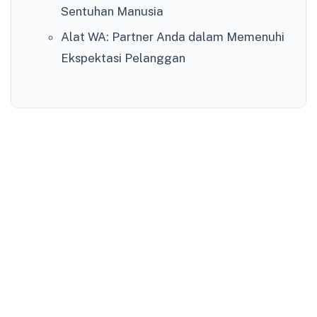
Sentuhan Manusia
Alat WA: Partner Anda dalam Memenuhi
Ekspektasi Pelanggan