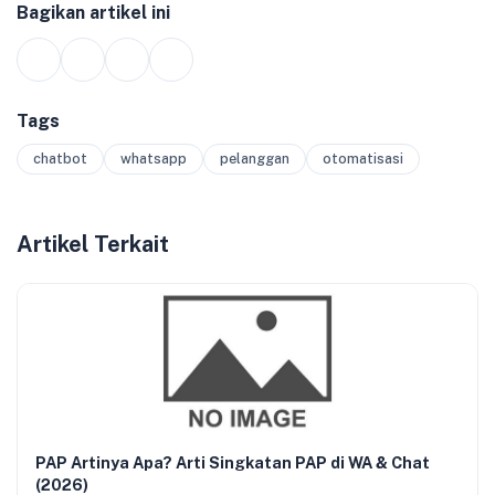
Bagikan artikel ini
Tags
chatbot
whatsapp
pelanggan
otomatisasi
Artikel Terkait
PAP Artinya Apa? Arti Singkatan PAP di WA & Chat
(2026)