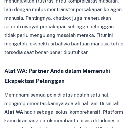
menunjukkan frustrasi atau kompleksitas masalah,
lalu dengan mulus mentransfer percakapan ke agen
manusia. Pentingnya, chatbot juga meneruskan
seluruh riwayat percakapan sehingga pelanggan
tidak perlu mengulang masalah mereka. Fitur ini
mengelola ekspektasi bahwa bantuan manusia tetap
tersedia saat benar-benar dibutuhkan.
Alat WA: Partner Anda dalam Memenuhi
Ekspektasi Pelanggan
Memahami semua poin di atas adalah satu hal,
mengimplementasikannya adalah hal lain. Di sinilah
Alat WA
hadir sebagai solusi komprehensif. Platform
kami dirancang untuk membantu bisnis di Indonesia