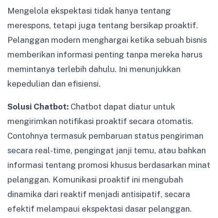
Mengelola ekspektasi tidak hanya tentang
merespons, tetapi juga tentang bersikap proaktif.
Pelanggan modern menghargai ketika sebuah bisnis
memberikan informasi penting tanpa mereka harus
memintanya terlebih dahulu. Ini menunjukkan
kepedulian dan efisiensi.
Solusi Chatbot:
Chatbot dapat diatur untuk
mengirimkan notifikasi proaktif secara otomatis.
Contohnya termasuk pembaruan status pengiriman
secara real-time, pengingat janji temu, atau bahkan
informasi tentang promosi khusus berdasarkan minat
pelanggan. Komunikasi proaktif ini mengubah
dinamika dari reaktif menjadi antisipatif, secara
efektif melampaui ekspektasi dasar pelanggan.