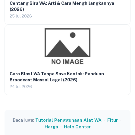
Centang Biru WA: Arti & Cara Menghilangkannya
(2026)
25 Jul 2026
Cara Blast WA Tanpa Save Kontak: Panduan
Broadcast Massal Legal (2026)
24 Jul 2026
Baca juga:
Tutorial Penggunaan Alat WA
·
Fitur
·
Harga
·
Help Center