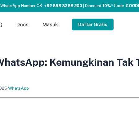
 WhatsApp Number CS:
+62 898 8388 200
| Discount
10%*
Code:
GOOD
Q
Docs
Masuk
Daftar Gratis
hatsApp: Kemungkinan Tak 
2025
·
WhatsApp