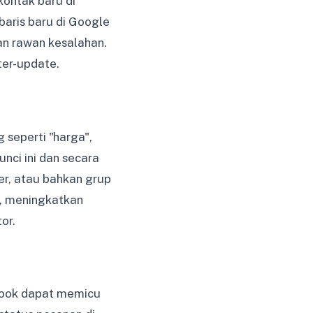
kontak baru di
aris baru di Google
an rawan kesalahan.
ter-update.
 seperti "harga",
nci ini dan secara
er, atau bahkan grup
k, meningkatkan
or.
hook dapat memicu