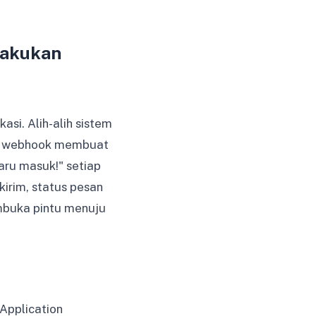
lakukan
si. Alih-alih sistem
", webhook membuat
aru masuk!" setiap
kirim, status pesan
embuka pintu menuju
Application