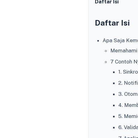
Daftar Isi
Daftar Isi
Apa Saja Kem
Memahami 
7 Contoh N
1. Sink
2. Notif
3. Otom
4. Memb
5. Memi
6. Vali