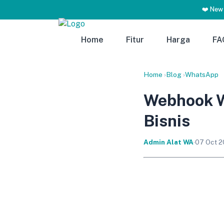
❤️ New
Home
Fitur
Harga
FA
Home
›
Blog
›
WhatsApp
Webhook W
Bisnis
Admin Alat WA
·
07 Oct 