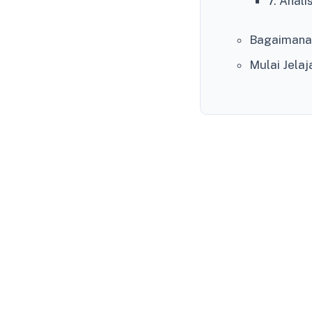
7. Anal
Bagaimana
Mulai Jela