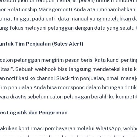
rsebut (nomor telepon, nama, isi pesan) untuk membuat 
er Relationship Management) Anda atau menambahkan b
amat tinggal pada entri data manual yang melelahkan d
ung fokus melayani pelanggan dengan data yang selalu 
 untuk Tim Penjualan (Sales Alert)
alon pelanggan mengirim pesan berisi kata kunci penting
ultasi". Sebuah webhook bisa langsung mendeteksi kata ku
n notifikasi ke channel Slack tim penjualan, email manaj
Tim penjualan Anda bisa merespons dalam hitungan deti
cara drastis sebelum calon pelanggan beralih ke kompetit
ses Logistik dan Pengiriman
akukan konfirmasi pembayaran melalui WhatsApp, web