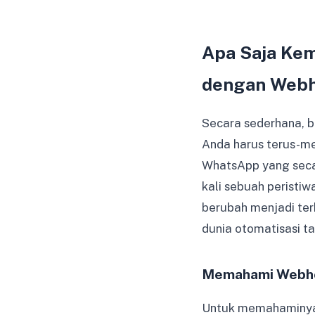
Apa Saja Kem
dengan Web
Secara sederhana, ba
Anda harus terus-m
WhatsApp yang secar
kali sebuah peristiw
berubah menjadi ter
dunia otomatisasi t
Memahami Webho
Untuk memahaminya l