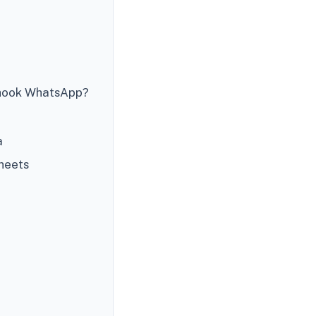
bhook WhatsApp?
a
heets