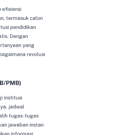
efisiensi
n, termasuk calon
itusi pendidikan
atis. Dengan
ertanyaan yang
 bagaimana revolusi
DB/PMB)
 institusi
ya, jadwal
alih tugas-tugas
tkan jawaban instan
ikan informasi