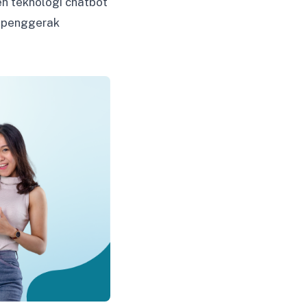
eh teknologi chatbot
r penggerak