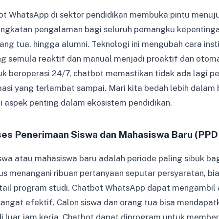
t WhatsApp di sektor pendidikan membuka pintu menuju 
ningkatan pengalaman bagi seluruh pemangku kepentinga
orang tua, hingga alumni. Teknologi ini mengubah cara inst
yang semula reaktif dan manual menjadi proaktif dan otom
 beroperasi 24/7, chatbot memastikan tidak ada lagi p
masi yang terlambat sampai. Mari kita bedah lebih dalam
gai aspek penting dalam ekosistem pendidikan.
ses Penerimaan Siswa dan Mahasiswa Baru (PP
wa atau mahasiswa baru adalah periode paling sibuk bagi
rus menangani ribuan pertanyaan seputar persyaratan, bia
tail program studi. Chatbot WhatsApp dapat mengambil 
 sangat efektif. Calon siswa dan orang tua bisa mendapa
di luar jam kerja. Chatbot dapat diprogram untuk member