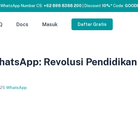
 WhatsApp Number CS:
+62 898 8388 200
| Discount
10%*
Code:
GOOD
Q
Docs
Masuk
Daftar Gratis
atsApp: Revolusi Pendidikan 
025
·
WhatsApp