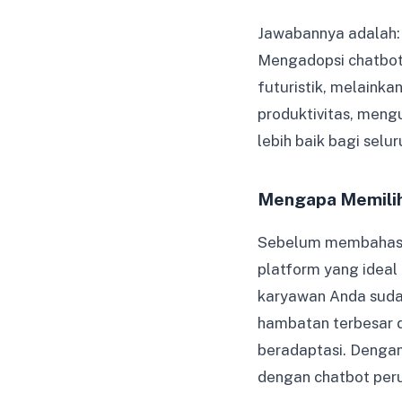
Jawabannya adalah: t
Mengadopsi chatbot 
futuristik, melainka
produktivitas, meng
lebih baik bagi selu
Mengapa Memilih
Sebelum membahas l
platform yang ideal
karyawan Anda sudah
hambatan terbesar 
beradaptasi. Dengan
dengan chatbot peru