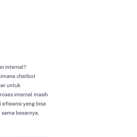
n internal?
gaimana chatbot
sar untuk
oses internal masih
efisiensi yang bisa
l sama besarnya,