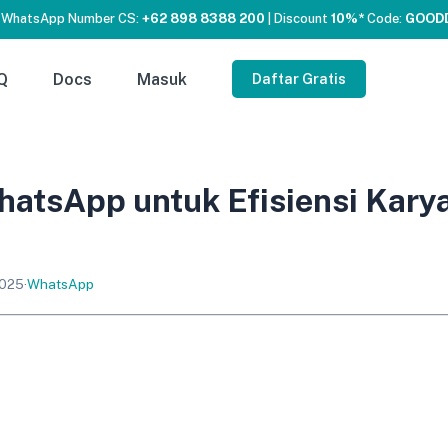
 WhatsApp Number CS:
+62 898 8388 200
| Discount
10%*
Code:
GOOD
Q
Docs
Masuk
Daftar Gratis
hatsApp untuk Efisiensi Kar
2025
·
WhatsApp