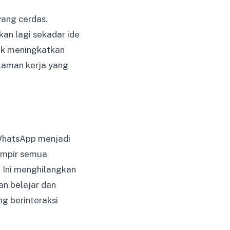
yang cerdas.
an lagi sekadar ide
tuk meningkatkan
alaman kerja yang
WhatsApp menjadi
Hampir semua
 Ini menghilangkan
n belajar dan
g berinteraksi