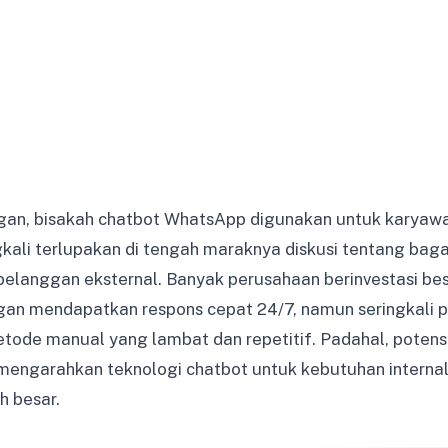
gan, bisakah chatbot WhatsApp digunakan untuk karyawa
ngkali terlupakan di tengah maraknya diskusi tentang ba
pelanggan eksternal. Banyak perusahaan berinvestasi be
n mendapatkan respons cepat 24/7, namun seringkali pr
ode manual yang lambat dan repetitif. Padahal, potensi 
engarahkan teknologi chatbot untuk kebutuhan interna
h besar.