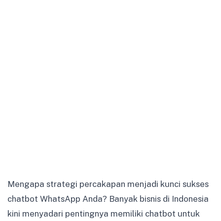
Mengapa strategi percakapan menjadi kunci sukses
chatbot WhatsApp Anda? Banyak bisnis di Indonesia
kini menyadari pentingnya memiliki chatbot untuk