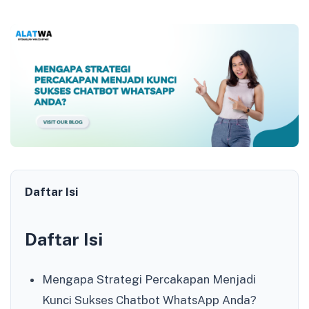
Daftar Isi
Daftar Isi
Mengapa Strategi Percakapan Menjadi
Kunci Sukses Chatbot WhatsApp Anda?