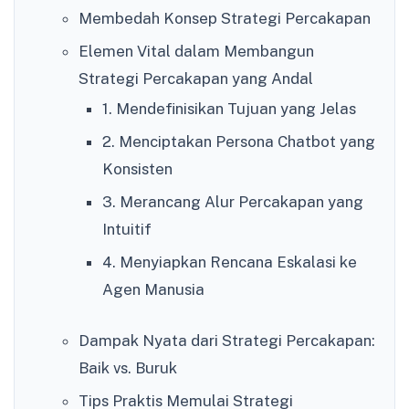
Membedah Konsep Strategi Percakapan
Elemen Vital dalam Membangun
Strategi Percakapan yang Andal
1. Mendefinisikan Tujuan yang Jelas
2. Menciptakan Persona Chatbot yang
Konsisten
3. Merancang Alur Percakapan yang
Intuitif
4. Menyiapkan Rencana Eskalasi ke
Agen Manusia
Dampak Nyata dari Strategi Percakapan:
Baik vs. Buruk
Tips Praktis Memulai Strategi