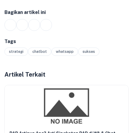
Bagikan artikel ini
Tags
strategi
chatbot
whatsapp
sukses
Artikel Terkait