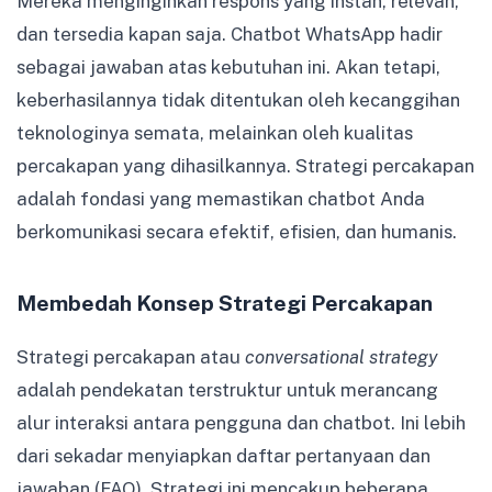
Mereka menginginkan respons yang instan, relevan,
dan tersedia kapan saja. Chatbot WhatsApp hadir
sebagai jawaban atas kebutuhan ini. Akan tetapi,
keberhasilannya tidak ditentukan oleh kecanggihan
teknologinya semata, melainkan oleh kualitas
percakapan yang dihasilkannya. Strategi percakapan
adalah fondasi yang memastikan chatbot Anda
berkomunikasi secara efektif, efisien, dan humanis.
Membedah Konsep Strategi Percakapan
Strategi percakapan atau
conversational strategy
adalah pendekatan terstruktur untuk merancang
alur interaksi antara pengguna dan chatbot. Ini lebih
dari sekadar menyiapkan daftar pertanyaan dan
jawaban (FAQ). Strategi ini mencakup beberapa