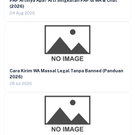
PAP Artinya Apa? Arti Singkatan PAP di WA & Chat
(2026)
04 Aug 2026
Cara Kirim WA Massal Legal Tanpa Banned (Panduan
2026)
28 Jul 2026