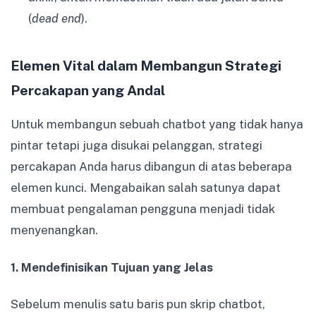
(
dead end
).
Elemen Vital dalam Membangun Strategi
Percakapan yang Andal
Untuk membangun sebuah chatbot yang tidak hanya
pintar tetapi juga disukai pelanggan, strategi
percakapan Anda harus dibangun di atas beberapa
elemen kunci. Mengabaikan salah satunya dapat
membuat pengalaman pengguna menjadi tidak
menyenangkan.
1. Mendefinisikan Tujuan yang Jelas
Sebelum menulis satu baris pun skrip chatbot,