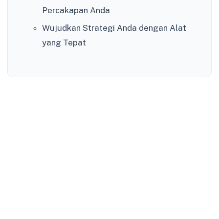
Percakapan Anda
Wujudkan Strategi Anda dengan Alat
yang Tepat