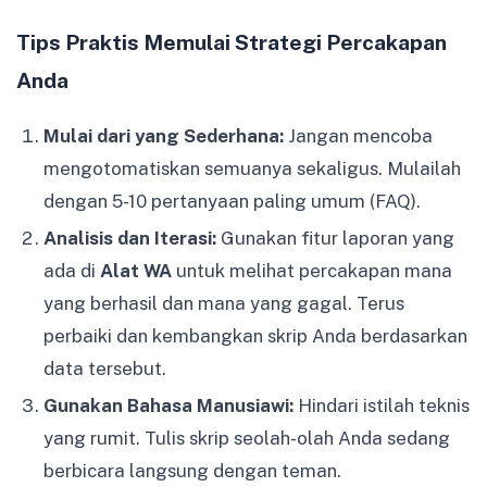
Tips Praktis Memulai Strategi Percakapan
Anda
Mulai dari yang Sederhana:
Jangan mencoba
mengotomatiskan semuanya sekaligus. Mulailah
dengan 5-10 pertanyaan paling umum (FAQ).
Analisis dan Iterasi:
Gunakan fitur laporan yang
ada di
Alat WA
untuk melihat percakapan mana
yang berhasil dan mana yang gagal. Terus
perbaiki dan kembangkan skrip Anda berdasarkan
data tersebut.
Gunakan Bahasa Manusiawi:
Hindari istilah teknis
yang rumit. Tulis skrip seolah-olah Anda sedang
berbicara langsung dengan teman.