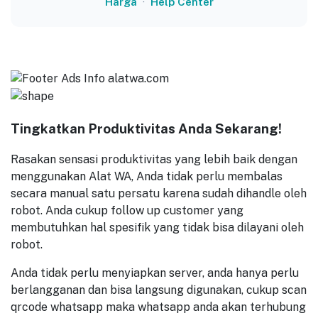
Harga
·
Help Center
Tingkatkan Produktivitas Anda Sekarang!
Rasakan sensasi produktivitas yang lebih baik dengan
menggunakan Alat WA, Anda tidak perlu membalas
secara manual satu persatu karena sudah dihandle oleh
robot. Anda cukup follow up customer yang
membutuhkan hal spesifik yang tidak bisa dilayani oleh
robot.
Anda tidak perlu menyiapkan server, anda hanya perlu
berlangganan dan bisa langsung digunakan, cukup scan
qrcode whatsapp maka whatsapp anda akan terhubung