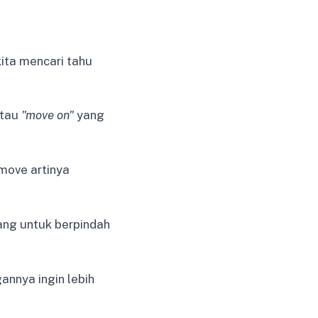
ita mencari tahu
tau
"move on"
yang
 move artinya
ang untuk berpindah
annya ingin lebih