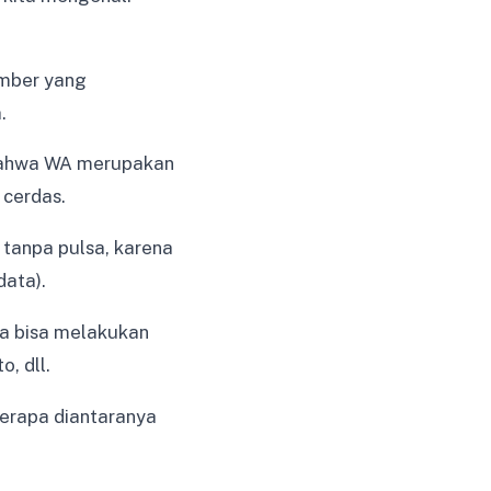
umber yang
.
 bahwa WA merupakan
 cerdas.
 tanpa pulsa, karena
data).
ya bisa melakukan
o, dll.
berapa diantaranya