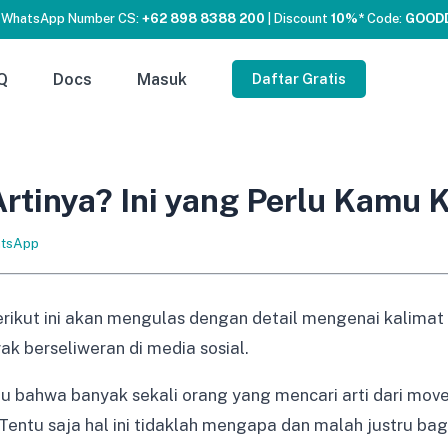
 WhatsApp Number CS:
+62 898 8388 200
| Discount
10%*
Code:
GOOD
Q
Docs
Masuk
Daftar Gratis
tinya? Ini yang Perlu Kamu 
tsApp
erikut ini akan mengulas dengan detail mengenai kalimat
k berseliweran di media sosial.
u bahwa banyak sekali orang yang mencari arti dari move 
entu saja hal ini tidaklah mengapa dan malah justru ba