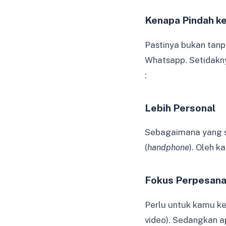
Kenapa Pindah k
Pastinya bukan tanpa
Whatsapp. Setidakny
:
Lebih Personal
Sebagaimana yang s
(
handphone
). Oleh k
Fokus Perpesana
Perlu untuk kamu k
video). Sedangkan ap