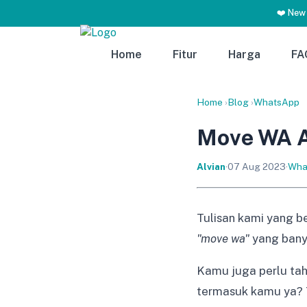
❤️ New
Home
Fitur
Harga
FA
Home
›
Blog
›
WhatsApp
Move WA Ar
Alvian
·
07 Aug 2023
·
Wha
Tulisan kami yang b
"move wa"
yang banya
Kamu juga perlu tah
termasuk kamu ya? T