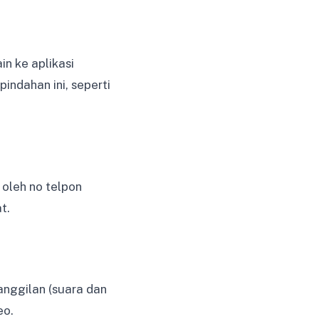
in ke aplikasi
ndahan ini, seperti
oleh no telpon
t.
nggilan (suara dan
eo.