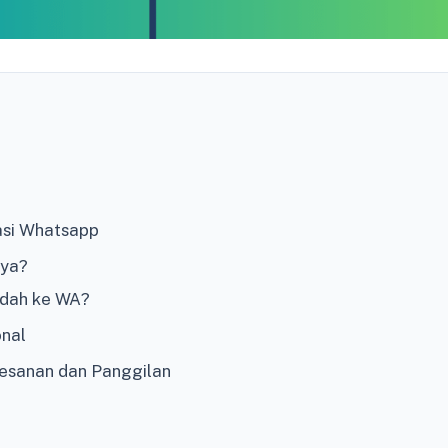
asi Whatsapp
nya?
ndah ke WA?
onal
esanan dan Panggilan