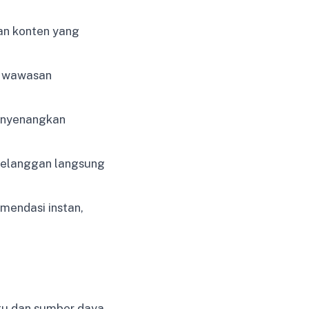
an konten yang
n wawasan
enyenangkan
 pelanggan langsung
mendasi instan,
u dan sumber daya,