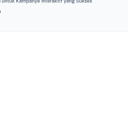
is untuk Kampanye Interaktif yang Sukses
n