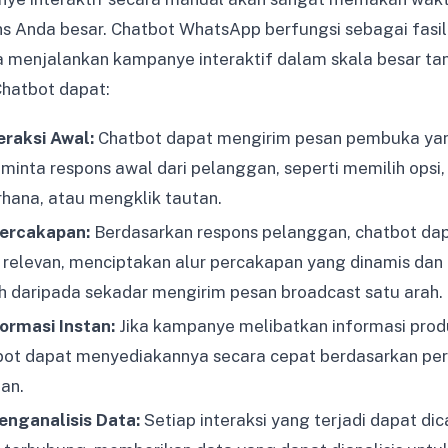
ns Anda besar. Chatbot WhatsApp berfungsi sebagai fasil
menjalankan kampanye interaktif dalam skala besar ta
Chatbot dapat:
raksi Awal:
Chatbot dapat mengirim pesan pembuka ya
minta respons awal dari pelanggan, seperti memilih ops
hana, atau mengklik tautan.
ercakapan:
Berdasarkan respons pelanggan, chatbot da
relevan, menciptakan alur percakapan yang dinamis dan di
ih daripada sekadar mengirim pesan broadcast satu arah.
ormasi Instan:
Jika kampanye melibatkan informasi prod
bot dapat menyediakannya secara cepat berdasarkan pe
gan.
nganalisis Data:
Setiap interaksi yang terjadi dapat di