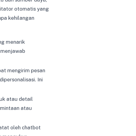
itator otomatis yang
npa kehilangan
ng menarik
i, menjawab
pat mengirim pesan
personalisasi. Ini
uk atau detail
rmintaan atau
catat oleh chatbot