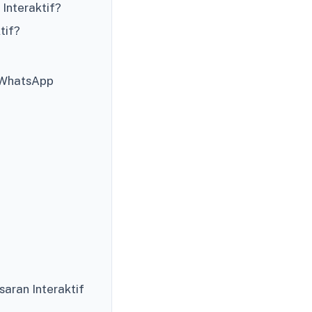
nteraktif?
tif?
n WhatsApp
ran Interaktif