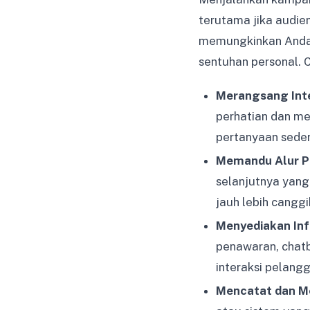
terutama jika audie
memungkinkan Anda 
sentuhan personal. 
Merangsang Inte
perhatian dan me
pertanyaan seder
Memandu Alur P
selanjutnya yang 
jauh lebih cangg
Menyediakan Inf
penawaran, chat
interaksi pelang
Mencatat dan Me