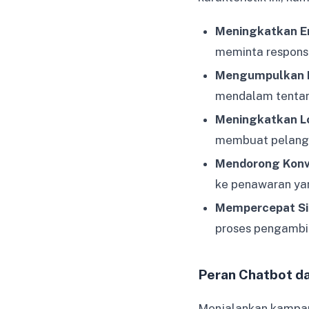
Meningkatkan 
meminta respons a
Mengumpulkan D
mendalam tentang
Meningkatkan Lo
membuat pelangg
Mendorong Konve
ke penawaran yan
Mempercepat Sik
proses pengambil
Peran Chatbot d
Menjalankan kampan