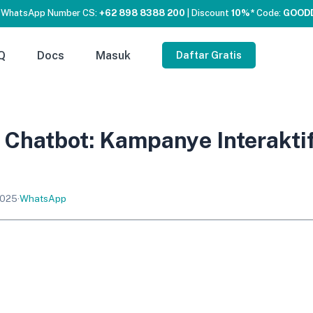
 WhatsApp Number CS:
+62 898 8388 200
| Discount
10%*
Code:
GOOD
Q
Docs
Masuk
Daftar Gratis
Chatbot: Kampanye Interakti
2025
·
WhatsApp