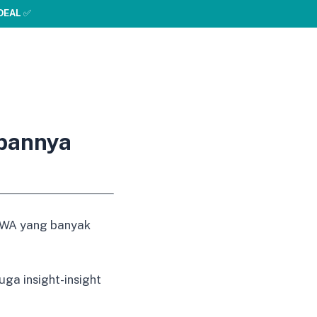
DEAL
✅
abannya
i WA yang banyak
ga insight-insight