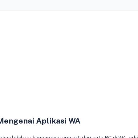
 Mengenai Aplikasi WA
as lebih jauh mengenai apa arti dari kata BC di WA, ada