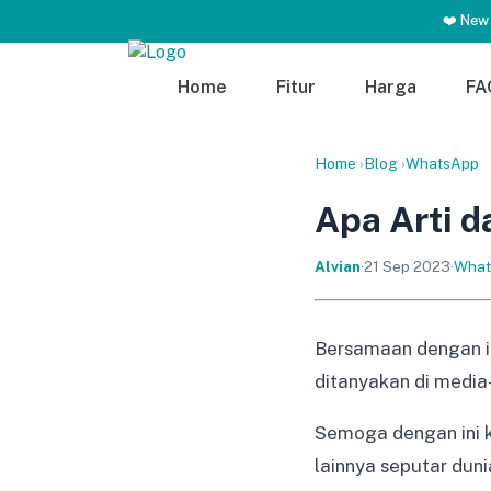
❤️ New
Home
Fitur
Harga
FA
Home
›
Blog
›
WhatsApp
Apa Arti d
Alvian
·
21 Sep 2023
·
What
Bersamaan dengan in
ditanyakan di media
Semoga dengan ini k
lainnya seputar dun