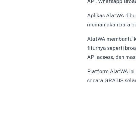
API, Whatsapp Broa
Aplikas AlatWA dibu
memanjakan para pe
AlatWA membantu k
fiturnya seperti broa
API acsess, dan masi
Platform AlatWA in
secara GRATIS selam