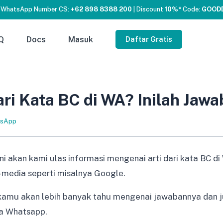
 WhatsApp Number CS:
+62 898 8388 200
| Discount
10%*
Code:
GOOD
Q
Docs
Masuk
Daftar Gratis
ari Kata BC di WA? Inilah Jaw
sApp
i akan kami ulas informasi mengenai arti dari kata BC d
-media seperti misalnya Google.
amu akan lebih banyak tahu mengenai jawabannya dan ju
ia Whatsapp.