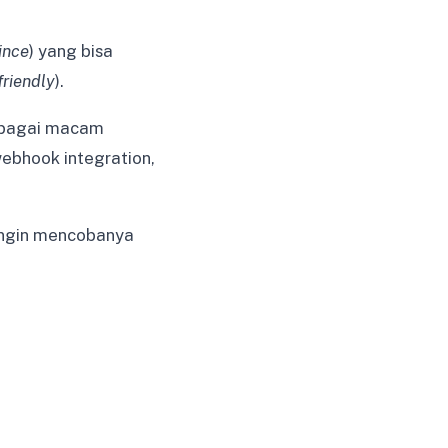
ince
) yang bisa
friendly
).
rbagai macam
 webhook integration,
ingin mencobanya