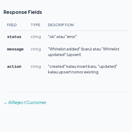
Response Fields
FIELD
TYPE
DESCRIPTION
string
"ok" atau "error"
status
string
"Whitelist added" (baru) atau "Whitelist
message
updated" (upsert)
string
"created" kalau insert baru, "updated"
action
kalau upsert nomor existing
← AI Reject Customer