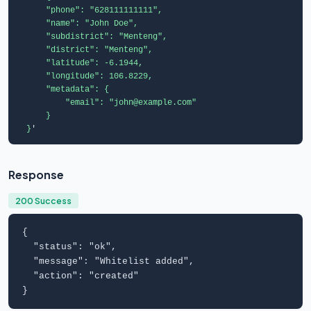
      "phone": "628111111111",

      "name": "John Doe",

      "subdistrict": "Menteng",

      "district": "Menteng",

      "latitude": -6.1944,

      "longitude": 106.8229,

      "metadata": {

          "email": "
john@example.com
"

      }

  }
'
Response
200 Success
{

  "
status
": "
ok
",

  "
message
": "
Whitelist added
",

  "
action
": "
created
"

}