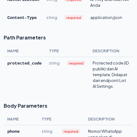
Anda
string
application/json
required
Content-Type
Path Parameters
NAME
TYPE
DESCRIPTION
string
Protected code (ID
required
protected_code
publik) dari AI
template. Didapat
dari endpoint List
AI Settings.
Body Parameters
NAME
TYPE
DESCRIPTION
string
Nomor WhatsApp
required
phone