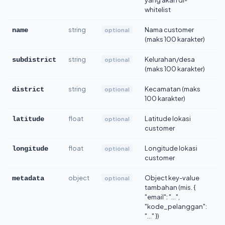
yang akan di-
whitelist
string
Nama customer
optional
name
(maks 100 karakter)
string
Kelurahan/desa
optional
subdistrict
(maks 100 karakter)
string
Kecamatan (maks
optional
district
100 karakter)
float
Latitude lokasi
optional
latitude
customer
float
Longitude lokasi
optional
longitude
customer
object
Object key-value
optional
metadata
tambahan (mis. {
"email": "...",
"kode_pelanggan":
"..." })