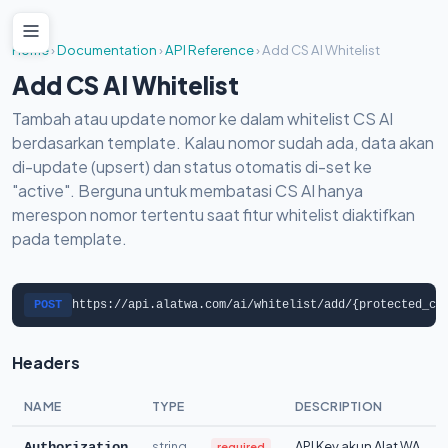
Home
›
Documentation
›
API Reference
›
Add CS AI Whitelist
Add CS AI Whitelist
Tambah atau update nomor ke dalam whitelist CS AI
berdasarkan template. Kalau nomor sudah ada, data akan
di-update (upsert) dan status otomatis di-set ke
"active". Berguna untuk membatasi CS AI hanya
merespon nomor tertentu saat fitur whitelist diaktifkan
pada template.
POST
https://api.alatwa.com/ai/whitelist/add/{protected_co
Headers
NAME
TYPE
DESCRIPTION
string
API Key akun Alat WA
required
Authorization