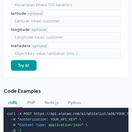
latitude
optional
longitude
optional
metadata
optional
Try It!
Code Examples
cURL
PHP
Node.js
Python
curl -X POST https://api.alatwa.com/ai/whitelist/add/YOUR_TEM
  -H "
Authorization
: 
YOUR_API_KEY
" \

  -H "
Content-Type
: 
application/json
" \

  -d '
{
