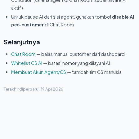
Condition (karena agent di Chat Room sudah aware AI
aktif)
Untuk pause AI dari sisi agent, gunakan tombol
disable AI
per-customer
di Chat Room
Selanjutnya
Chat Room
— balas manual customer dari dashboard
Whitelist CS AI
— batasi nomor yang dilayani AI
Membuat Akun Agent/CS
— tambah tim CS manusia
Terakhir diperbarui: 19 Apr 2026