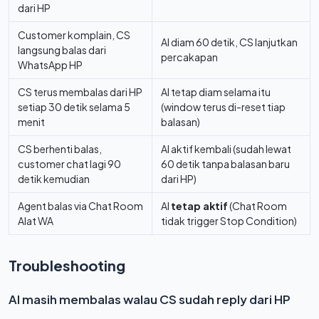
dari HP
Customer komplain, CS
AI diam 60 detik, CS lanjutkan
langsung balas dari
percakapan
WhatsApp HP
CS terus membalas dari HP
AI tetap diam selama itu
setiap 30 detik selama 5
(window terus di-reset tiap
menit
balasan)
CS berhenti balas,
AI aktif kembali (sudah lewat
customer chat lagi 90
60 detik tanpa balasan baru
detik kemudian
dari HP)
Agent balas via Chat Room
AI
tetap aktif
(Chat Room
Alat WA
tidak trigger Stop Condition)
Troubleshooting
AI masih membalas walau CS sudah reply dari HP