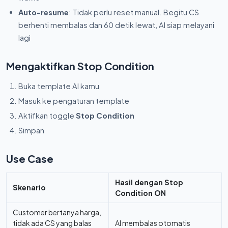
Auto-resume
: Tidak perlu reset manual. Begitu CS
berhenti membalas dan 60 detik lewat, AI siap melayani
lagi
Mengaktifkan Stop Condition
Buka template AI kamu
Masuk ke pengaturan template
Aktifkan toggle
Stop Condition
Simpan
Use Case
Hasil dengan Stop
Skenario
Condition ON
Customer bertanya harga,
tidak ada CS yang balas
AI membalas otomatis