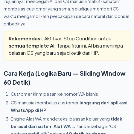
Tujuannya: mencegah AI dan CS manusia "sahut-sahutan"
membalas customer yang sama, sekaligus memberi CS
waktu mengambil-alih percakapan secara natural dari ponsel
pribadinya.
Rekomendasi:
Aktifkan Stop Condition untuk
semua template AI
. Tanpa fitur ini, AI bisa menimpa
balasan CS yang baru saja diketik dari HP.
Cara Kerja (Logika Baru — Sliding Window
60 Detik)
Customer kirim pesan ke nomor WA bisnis
CS manusia membalas customer
langsung dari aplikasi
WhatsApp di HP
Engine Alat WA mendeteksi balasan keluar yang
tidak
berasal dari sistem Alat WA
→ tandai sebagai "CS
sedang ambil-alih" selama
60 detik ke depan