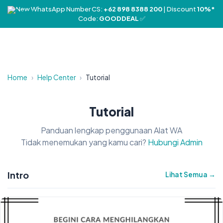
❤️ New WhatsApp Number CS:
+62 898 8388 200
| Discount
10%*
Code:
GOODDEAL
✅
Home
›
Help Center
›
Tutorial
Tutorial
Panduan lengkap penggunaan Alat WA
Tidak menemukan yang kamu cari?
Hubungi Admin
Intro
Lihat Semua →