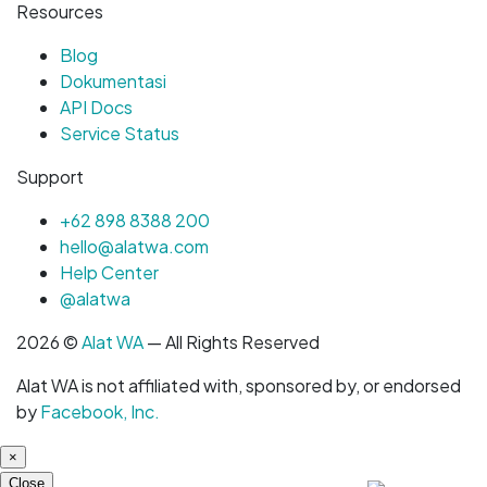
Resources
Blog
Dokumentasi
API Docs
Service Status
Support
+62 898 8388 200
hello@alatwa.com
Help Center
@alatwa
2026 ©
Alat WA
— All Rights Reserved
Alat WA is not affiliated with, sponsored by, or endorsed
by
Facebook, Inc.
×
Close