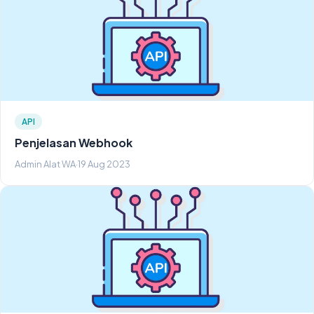
API
Penjelasan Webhook
Admin Alat WA
·
19 Aug 2023