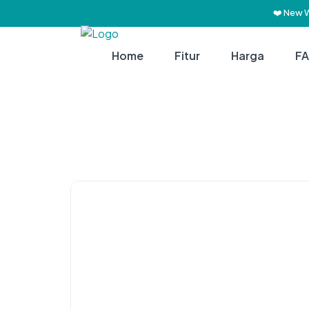
❤️ New 
Home
Fitur
Harga
F