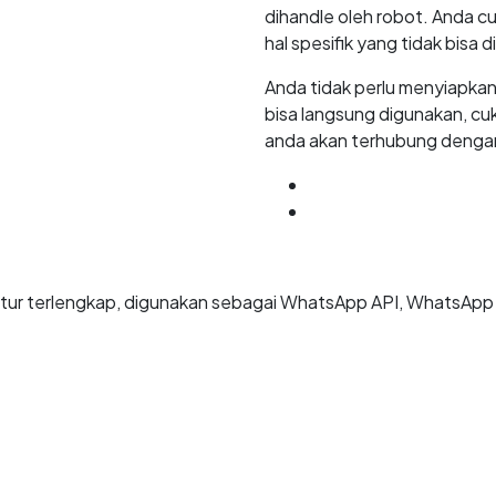
dihandle oleh robot. Anda 
hal spesifik yang tidak bisa d
Anda tidak perlu menyiapkan
bisa langsung digunakan, 
anda akan terhubung dengan
GET
7 DAYS
FREE TR
START NOW
itur terlengkap, digunakan sebagai WhatsApp API, WhatsAp