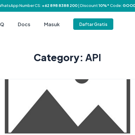
WhatsApp Number CS:
+62 898 8388 200
| Discount
10%*
Code:
GOOD
AQ
Docs
Masuk
Daftar Gratis
Category:
API