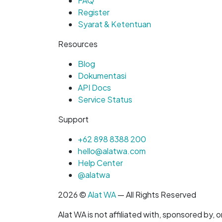
FAQ
Register
Syarat & Ketentuan
Resources
Blog
Dokumentasi
API Docs
Service Status
Support
+62 898 8388 200
hello@alatwa.com
Help Center
@alatwa
2026 ©
Alat WA
— All Rights Reserved
Alat WA is not affiliated with, sponsored by,